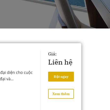
Giá:
Liên hệ
 đại diện cho cuộc
Đặt ngay
ại và...
Xem thêm