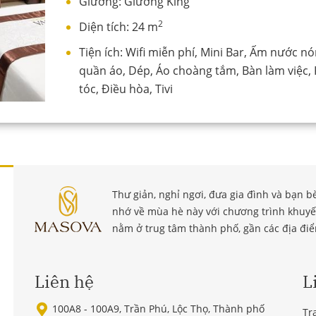
Giường:
Giường King
2
Diện tích:
24 m
Tiện ích:
Wifi miễn phí, Mini Bar, Ấm nước nó
quần áo, Dép, Áo choàng tắm, Bàn làm việc, 
tóc, Điều hòa, Tivi
Thư giản, nghỉ ngơi, đưa gia đình và bạn 
nhớ về mùa hè này với chương trình khuyế
nằm ở trug tâm thành phố, gần các địa điể
Liên hệ
L
100A8 - 100A9, Trần Phú, Lộc Thọ, Thành phố
Tr