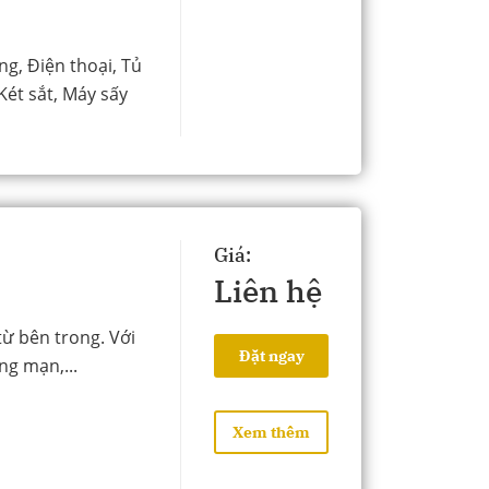
ng, Điện thoại, Tủ
Két sắt, Máy sấy
Giá:
Liên hệ
ừ bên trong. Với
Đặt ngay
ng mạn,...
Xem thêm