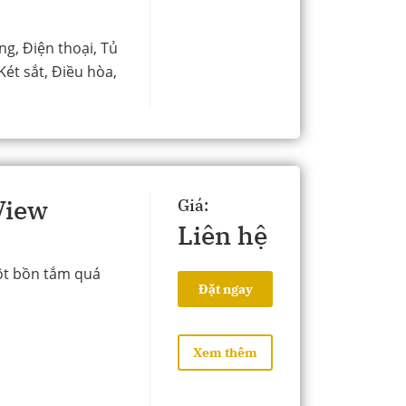
ng, Điện thoại, Tủ
ét sắt, Điều hòa,
View
Giá:
Liên hệ
ột bồn tắm quá
Đặt ngay
Xem thêm