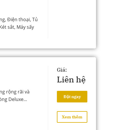
ng, Điện thoại, Tủ
Két sắt, Máy sấy
Giá:
Liên hệ
ng rộng rãi và
Đặt ngay
òng Deluxe...
Xem thêm